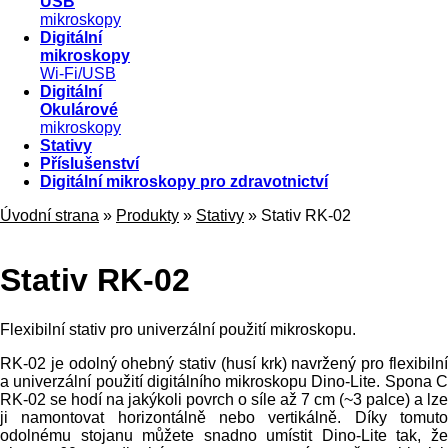
USB
mikroskopy
Digitální
mikroskopy
Wi-Fi/USB
Digitální
Okulárové
mikroskopy
Stativy
Příslušenství
Digitální mikroskopy pro zdravotnictví
Úvodní strana
»
Produkty
»
Stativy
»
Stativ RK-02
Stativ RK-02
Flexibilní stativ pro univerzální použití mikroskopu.
RK-02 je odolný ohebný stativ (husí krk) navržený pro flexibilní
a univerzální použití digitálního mikroskopu Dino-Lite. Spona C
RK-02 se hodí na jakýkoli povrch o síle až 7 cm (~3 palce) a lze
ji namontovat horizontálně nebo vertikálně. Díky tomuto
odolnému stojanu můžete snadno umístit Dino-Lite tak, že