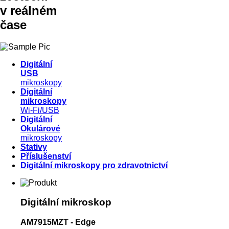
mikroskopování
v reálném
čase
digitální
pevnost
doplňků
Digitální
USB
mikroskopy
Digitální
mikroskopy
Wi-Fi/USB
Digitální
Okulárové
mikroskopy
Stativy
Příslušenství
Digitální mikroskopy pro zdravotnictví
Digitální mikroskop
AM7915MZT - Edge