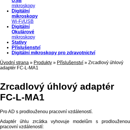
USB
mikroskopy
Digitální
mikroskopy
Wi-Fi/USB
Digitální
Okulárové
mikroskopy
Stativy
Příslušenství
Digitální mikroskopy pro zdravotnictví
Úvodní strana
»
Produkty
»
Příslušenství
»
Zrcadlový úhlový
adaptér FC-L-MA1
Zrcadlový úhlový adaptér
FC-L-MA1
Pro AD s prodlouženou pracovní vzdáleností.
Adaptér úhlu zrcátka vyhovuje modelům s prodlouženou
pracovní vzdáleností: