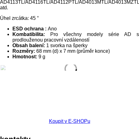
AD4113TL/AD4116TL/AD4112PTL/AD4013MTL/AD4013MZT
atd.
Úhel zrcátka: 45 °
ESD ochrana :
Ano
Kombatibilita:
Pro všechny modely série AD s
prodlouženou pracovní vzdáleností
Obsah balení:
1 svorka na šperky
Rozměry:
68 mm (d) x 7 mm (průměr konce)
Hmotnost:
9 g
Koupit v E-SHOPu