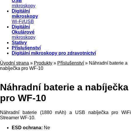
USB
mikroskopy
Digitální
mikroskopy
Wi-Fi/USB
Digitální
Okulárové
mikroskopy
Stativy
Příslušenství
Digitální mikroskopy pro zdravotnictví
Úvodní strana
»
Produkty
»
Příslušenství
»
Náhradní baterie a
nabíječka pro WF-10
Náhradní baterie a nabíječka
pro WF-10
Náhradní baterie (1880 mAh) a USB nabíječka pro WiFi
Streamer WF-10.
ESD ochrana:
Ne