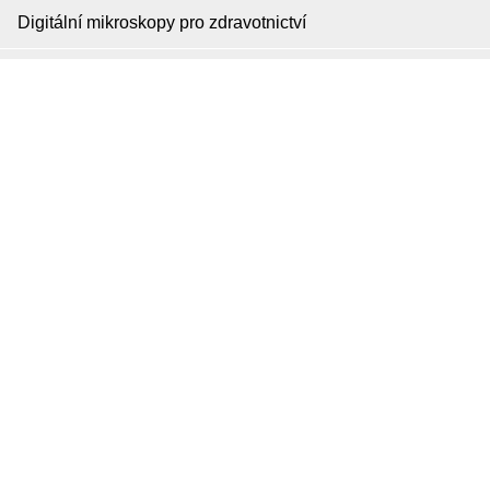
Digitální mikroskopy pro zdravotnictví
Rozlišení 8 MPix
Digitální mikroskopy (HDMI/D-Sub)
Digitální okulárové kamery
Stativy
Příslušenství
Digitální mikroskopy s připojitelným rozhraním USB-WiFi
Digitální mikroskopy s WiFi
Digitální mikroskopy Wi-Fi/USB
Vytvořeno v
SUITU websites SE
• Běží na
MySuitu CMS
• ©