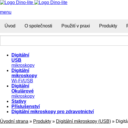
menu
Úvod
O společnosti
Použití v praxi
Produkty
Digitální
USB
mikroskopy
Digitální
mikroskopy
Wi-Fi/USB
Digitální
Okulárové
mikroskopy
Stativy
Příslušenství
Digitální mikroskopy pro zdravotnictví
Úvodní strana
»
Produkty
»
Digitální mikroskopy (USB)
»
Digit