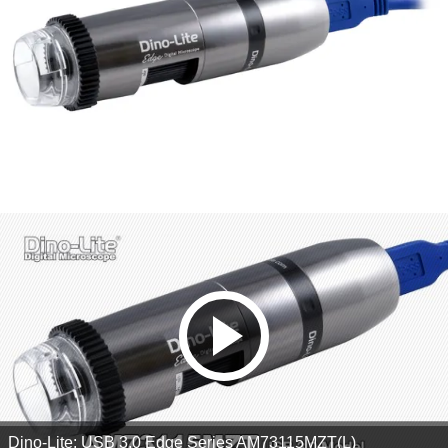
Dino-Lite: USB 3.0 Edge Series AM73115MZT(L)