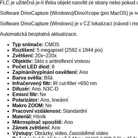
FLC je užitečná je-li třeba objekt nasvítit ze strany nebo pokud
Software DinoCapture (Windows)/DinoXcope (pro MacOS) je ne
Software DinoCapture (Windows) je v CZ lokalizaci (návod i me
Automatická bezplatná aktualizace.
Typ snímače:
CMOS
Rozlišení:
5 megapixel (2592 x 1944 pix)
Zvětšení:
20x~220x
Objektiv:
Sklo s antireflexní vrstvou
Počet LED diod:
8
Zapínání/vypínání osvětlení:
Ano
Barva světla:
Bílá
Infračervený filtr:
IR cut-filter >650 nm
Difuzér:
Ano, N3C-D
Emisní filtr:
Ne
Polarizátor:
Ano, lineární
Makro ZOOM:
Ne
Pracovní vzdálenost:
Standardní
Materiál:
Hliník
Mikrospínač spouště:
Ano
Zámek zvětšení:
Ano
Výstupy:
Obrázky, video, časosběrné video