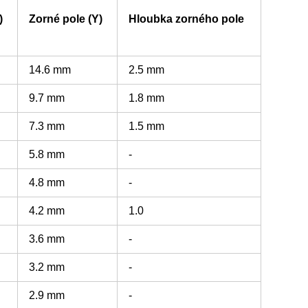
)
Zorné pole (Y)
Hloubka zorného pole
14.6 mm
2.5 mm
9.7 mm
1.8 mm
7.3 mm
1.5 mm
5.8 mm
-
4.8 mm
-
4.2 mm
1.0
3.6 mm
-
3.2 mm
-
2.9 mm
-