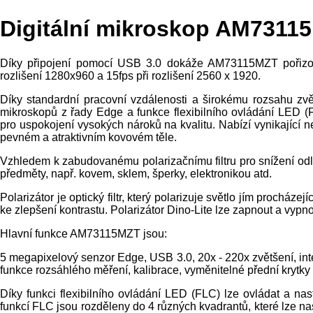
Digitální mikroskop AM7311
Díky připojení pomocí USB 3.0 dokáže AM73115MZT pořizovat 
rozlišení 1280x960 a 15fps při rozlišení 2560 x 1920.
Díky standardní pracovní vzdálenosti a širokému rozsahu zvě
mikroskopů z řady Edge a funkce flexibilního ovládání LED (
pro uspokojení vysokých nároků na kvalitu. Nabízí vynikající
pevném a atraktivním kovovém těle.
Vzhledem k zabudovanému polarizačnímu filtru pro snížení odles
předměty, např. kovem, sklem, šperky, elektronikou atd.
Polarizátor je optický filtr, který polarizuje světlo jím procház
ke zlepšení kontrastu. Polarizátor Dino-Lite lze zapnout a vypno
Hlavní funkce AM73115MZT jsou:
5 megapixelový senzor Edge, USB 3.0, 20x - 220x zvětšení, integ
funkce rozsáhlého měření, kalibrace, vyměnitelné přední krytky 
Díky funkci flexibilního ovládání LED (FLC) lze ovládat a na
funkcí FLC jsou rozděleny do 4 různých kvadrantů, které lze nas