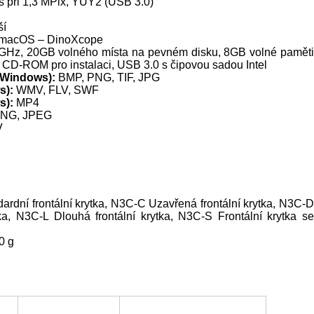
ps při 1,3 MPix, YUY2 (USB 3.0)
ší
, macOS – DinoXcope
GHz, 20GB volného místa na pevném disku, 8GB volné paměti
 CD-ROM pro instalaci, USB 3.0 s čipovou sadou Intel
 (Windows):
BMP, PNG, TIF, JPG
s):
WMV, FLV, SWF
s):
MP4
NG, JPEG
V
ardní frontální krytka, N3C-C Uzavřená frontální krytka, N3C-
tka, N3C-L Dlouhá frontální krytka, N3C-S Frontální krytka se
0 g