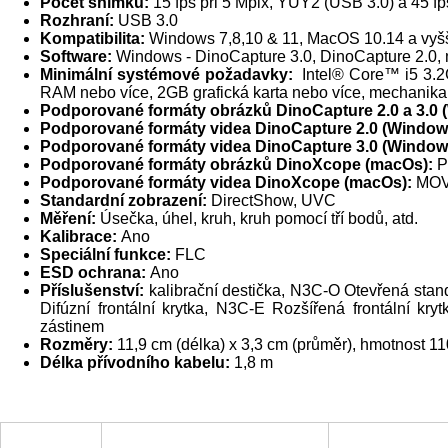
Počet snímků:
15 fps při 5 Mpix, YUY2 (USB 3.0) a 45 f
Rozhraní:
USB 3.0
Kompatibilita:
Windows 7,8,10 & 11, MacOS 10.14 a vyš
Software:
Windows - DinoCapture 3.0, DinoCapture 2.0
Minimální systémové požadavky:
Intel® Core™ i5 3.2
RAM nebo více, 2GB grafická karta nebo více, mechanika
Podporované formáty obrázků DinoCapture 2.0 a 3.0
Podporované formáty videa DinoCapture 2.0 (Window
Podporované formáty videa DinoCapture 3.0 (Window
Podporované formáty obrázků DinoXcope (macOs):
P
Podporované formáty videa DinoXcope (macOs):
MO
Standardní zobrazení:
DirectShow, UVC
Měření:
Úsečka, úhel, kruh, kruh pomocí tří bodů, atd.
Kalibrace:
Ano
Speciální funkce:
FLC
ESD ochrana:
Ano
Příslušenství:
kalibrační destička, N3C-O Otevřená stand
Difúzní frontální krytka, N3C-E Rozšířená frontální kry
zástinem
Rozměry:
11,9 cm (délka) x 3,3 cm (průměr), hmotnost 11
Délka přívodního kabelu:
1,8 m