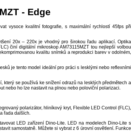
5MZT - Edge
vysoce kvalitní fotografie, s maximální rychlostí 45fps při
tšení 20x – 220x je vhodný pro širokou řadu aplikací. Optika
FLC) činí digitální mikroskop AM73115MZT tou nejlepší volbou
 nekomprimovanou kvalitu snímků a reprodukci barev v odolném,
ků je tento model ideální pro práci s lesklými nebo reflexními
ející, který se používá ke snížení odrazů na lesklých předmětech a
ut nebo ho lze nastavit na plnou nebo poloviční polarizaci.
rovaný polarizátor, hliníkový kryt, Flexible LED Control (FLC),
a řada dalších.
stavovat LED zařízení Dino-Lite. LED na modelech Dino-Lite s
tavit samostatně. Můžete si vybrat z 6 úrovní osvětlení. Funkce