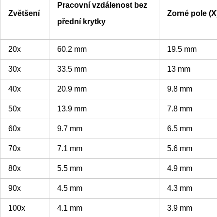
Pracovní vzdálenost bez
Zvětšení
Zorné pole (X
přední krytky
20x
60.2 mm
19.5 mm
30x
33.5 mm
13 mm
40x
20.9 mm
9.8 mm
50x
13.9 mm
7.8 mm
60x
9.7 mm
6.5 mm
70x
7.1 mm
5.6 mm
80x
5.5 mm
4.9 mm
90x
4.5 mm
4.3 mm
100x
4.1 mm
3.9 mm