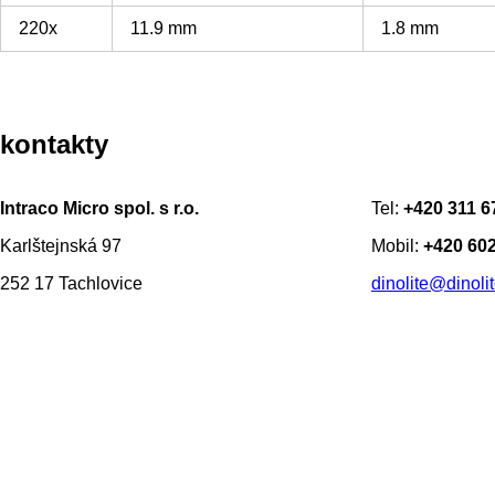
220x
11.9 mm
1.8 mm
kontakty
Intraco Micro spol. s r.o.
Tel:
+420 311 6
Karlštejnská 97
Mobil:
+420 602
252 17 Tachlovice
dinolite@dinolit