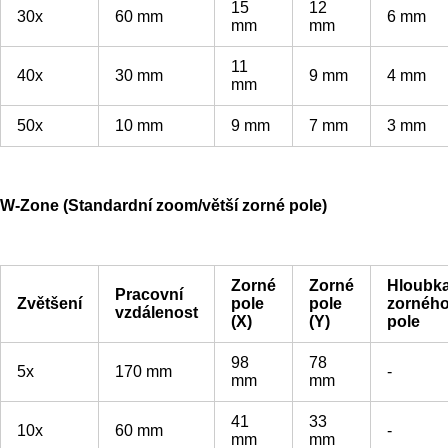
15
12
30x
60 mm
6 mm
mm
mm
11
40x
30 mm
9 mm
4 mm
mm
50x
10 mm
9 mm
7 mm
3 mm
W-Zone (Standardní zoom/větší zorné pole)
Zorné
Zorné
Hloubk
Pracovní
Zvětšení
pole
pole
zornéh
vzdálenost
(X)
(Y)
pole
98
78
5x
170 mm
-
mm
mm
41
33
10x
60 mm
-
mm
mm