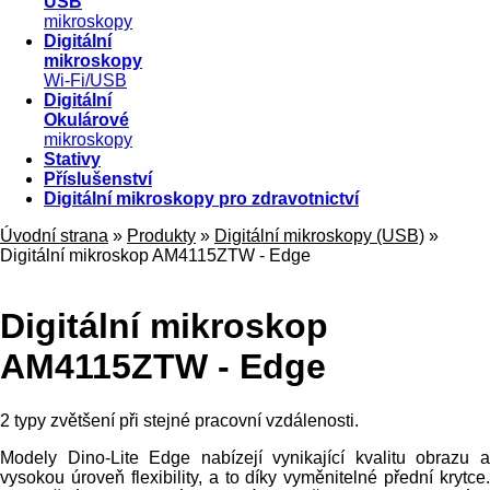
USB
mikroskopy
Digitální
mikroskopy
Wi-Fi/USB
Digitální
Okulárové
mikroskopy
Stativy
Příslušenství
Digitální mikroskopy pro zdravotnictví
Úvodní strana
»
Produkty
»
Digitální mikroskopy (USB)
»
Digitální mikroskop AM4115ZTW - Edge
Digitální mikroskop
AM4115ZTW - Edge
2 typy zvětšení při stejné pracovní vzdálenosti.
Modely Dino-Lite Edge nabízejí vynikající kvalitu obrazu a
vysokou úroveň flexibility, a to díky vyměnitelné přední krytce.