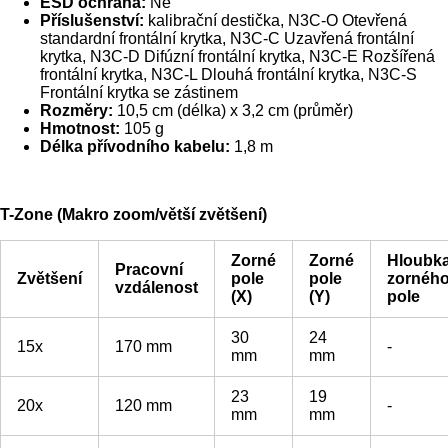
ESD ochrana:
Ne
Příslušenství:
kalibrační destička, N3C-O Otevřená
standardní frontální krytka, N3C-C Uzavřená frontální
krytka, N3C-D Difúzní frontální krytka, N3C-E Rozšířená
frontální krytka, N3C-L Dlouhá frontální krytka, N3C-S
Frontální krytka se zástinem
Rozměry:
10,5 cm (délka) x 3,2 cm (průměr)
Hmotnost:
105 g
Délka přívodního kabelu:
1,8 m
T-Zone (Makro zoom/větší zvětšení)
Zorné
Zorné
Hloubk
Pracovní
Zvětšení
pole
pole
zornéh
vzdálenost
(X)
(Y)
pole
30
24
15x
170 mm
-
mm
mm
23
19
20x
120 mm
-
mm
mm