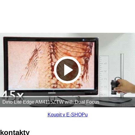
Dino Lite Edge AM4115ZTW with Dual Focus
Koupit v E-SHOPu
kontakty