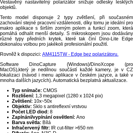
Vestavěný nastavitelný polarizátor snižuje odlesky lesklých
objektů.
Tento model disponuje 2 typy zvětšení, při současném
zachování stejné pracovní vzdálenosti, díky tomu je ideální pro
makro aplikace s širším zorným polem a funkcí zoom, která
pomáhá odhalit menší detaily. S mikroskopem jsou dodávány
různé typy předních krytek, které tak činí Dino-Lite Edge
dokonalou volbou pro jakékoli profesionální použití.
Rovněž k dispozici:
AM4115TW - Edge bez polarizátoru.
Software DinoCapture (Windows)/DinoXcope (pro
MacOS),který je nedílnou součástí každé kamery, je v CZ
lokalizaci (návod i menu aplikace v českém jazyce, a také v
mnoha dalších jazycích). Automatická bezplatná aktualizace.
Typ snímače:
CMOS
Rozlišení:
1,3 megapixel (1280 x 1024 pix)
Zvětšení:
10x~50x
Objektiv:
Sklo s antireflexní vrstvou
Počet LED diod:
8
Zapínání/vypínání osvětlení:
Ano
Barva světla:
Bílá
Infračervený filtr:
IR cut-filter >650 nm