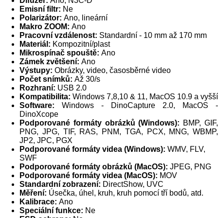
Difuzér:
Ano, N3C-D
Emisní filtr:
Ne
Polarizátor:
Ano, lineární
Makro ZOOM:
Ano
Pracovní vzdálenost:
Standardní - 10 mm až 170 mm
Materiál:
Kompozitní/plast
Mikrospínač spouště:
Ano
Zámek zvětšení:
Ano
Výstupy:
Obrázky, video, časosběrné video
Počet snímků:
Až 30/s
Rozhraní:
USB 2.0
Kompatibilita:
Windows 7,8,10 & 11, MacOS 10.9 a vyšší
Software:
Windows - DinoCapture 2.0, MacOS -
DinoXcope
Podporované formáty obrázků (Windows):
BMP, GIF
PNG, JPG, TIF, RAS, PNM, TGA, PCX, MNG, WBMP,
JP2, JPC, PGX
Podporované formáty videa (Windows):
WMV, FLV,
SWF
Podporované formáty obrázků (MacOS):
JPEG, PNG
Podporované formáty videa (MacOS):
MOV
Standardní zobrazení:
DirectShow, UVC
Měření:
Úsečka, úhel, kruh, kruh pomocí tří bodů, atd.
Kalibrace:
Ano
Speciální funkce:
Ne