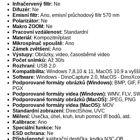
Infračervený filtr:
Ne
Difuzér:
Ne
Emisní filtr:
Ano, emisní průchodový filtr 570 nm
Polarizátor:
Ne
Makro ZOOM:
Ne
Pracovní vzdálenost:
Standardní
Materiál:
Kompozitní/plast
Mikrospínač spouště:
Ano
Zámek zvětšení:
Ano
Výstupy:
Obrázky, video, časosběrné video
Počet snímků:
Až 30/s
Rozhraní:
USB 2.0
Kompatibilita:
Windows 7,8,10 & 11, MacOS 10.9 a vyšší
Software:
Windows - DinoCapture 2.0, MacOS - DinoXc
Podporované formáty obrázků (Windows):
BMP, GIF, 
PGX
Podporované formáty videa (Windows):
WMV, FLV, S
Podporované formáty obrázků (MacOS):
JPEG, PNG
Podporované formáty videa (MacOS):
MOV
Standardní zobrazení:
DirectShow, UVC
Měření:
Úsečka, úhel, kruh, kruh pomocí tří bodů, atd.
Kalibrace:
Ano
Speciální funkce:
Ne
ESD ochrana:
Ne
Příslušenství:
kalibrační destička, krytka N3C-OB