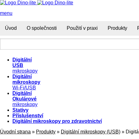
menu
Úvod
O společnosti
Použití v praxi
Produkty
Digitální
USB
mikroskopy
Digitální
mikroskopy
Wi-Fi/USB
Digitální
Okulárové
mikroskopy
Stativy
Příslušenství
Digitální mikroskopy pro zdravotnictví
Úvodní strana
»
Produkty
»
Digitální mikroskopy (USB)
»
Digit