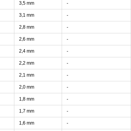
3,5 mm
-
3,1 mm
-
2,8 mm
-
2,6 mm
-
2,4 mm
-
2,2 mm
-
2,1 mm
-
2,0 mm
-
1,8 mm
-
1,7 mm
-
1,6 mm
-