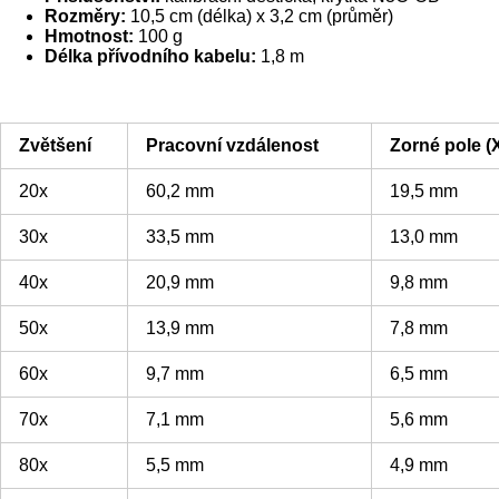
Rozměry:
10,5 cm (délka) x 3,2 cm (průměr)
Hmotnost:
100 g
Délka přívodního kabelu:
1,8 m
Zvětšení
Pracovní vzdálenost
Zorné pole (
20x
60,2 mm
19,5 mm
30x
33,5 mm
13,0 mm
40x
20,9 mm
9,8 mm
50x
13,9 mm
7,8 mm
60x
9,7 mm
6,5 mm
70x
7,1 mm
5,6 mm
80x
5,5 mm
4,9 mm