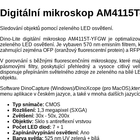
Digitální mikroskop AM411
Sledování objektů pomocí zeleného LED osvětlení.
Dino-Lite digitální mikroskop AM4115T-YFGW je optimalizo
zeleného LED osvětlení. Je vybaven 570 nm emisním filtrem, k
zahrnující zejména OFP (oranžový fluorescentní protein) a RFP 
V porovnání s běžnými fluorescenčními mikroskopy, které mají
pásmovými filtry, poskytující přehledný a vysoce citlivý 
disponuje přepínáním světelného zdroje ze zeleného na bílé LE
objektu.
Software DinoCapture (Windows)/DinoXcope (pro MacOS),který j
menu aplikace v českém jazyce, a také v mnoha dalších jazycíc
Typ snímače:
CMOS
Rozlišení:
1,3 megapixel (SXGA)
Zvětšení:
30x - 50x, 200x
Objektiv:
Sklo s antireflexní vrstvou
Počet LED diod:
7 + 1
Zapínání/vypínání osvětlení:
Ano
Barva světla:
525 nm UV zelená + bílá