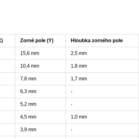
X)
Zorné pole (Y)
Hloubka zorného pole
15,6 mm
2,5 mm
10,4 mm
1,8 mm
7,8 mm
1,7 mm
6,3 mm
-
5,2 mm
-
4,5 mm
1,0 mm
3,9 mm
-