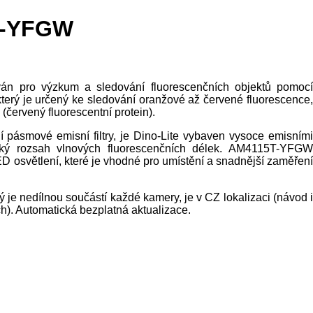
5T-YFGW
ván pro výzkum a sledování fluorescenčních objektů pomocí
terý je určený ke sledování oranžové až červené fluorescence,
(červený fluorescentní protein).
 pásmové emisní filtry, je Dino-Lite vybaven vysoce emisními
velký rozsah vlnových fluorescenčních délek. AM4115T-YFGW
D osvětlení, které je vhodné pro umístění a snadnější zaměření
e nedílnou součástí každé kamery, je v CZ lokalizaci (návod i
h). Automatická bezplatná aktualizace.