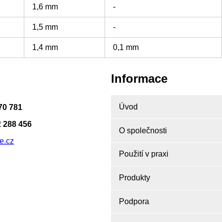
1,6 mm
-
1,5 mm
-
1,4 mm
0,1 mm
Informace
Úvod
70 781
 288 456
O společnosti
e.cz
Použití v praxi
Produkty
Podpora