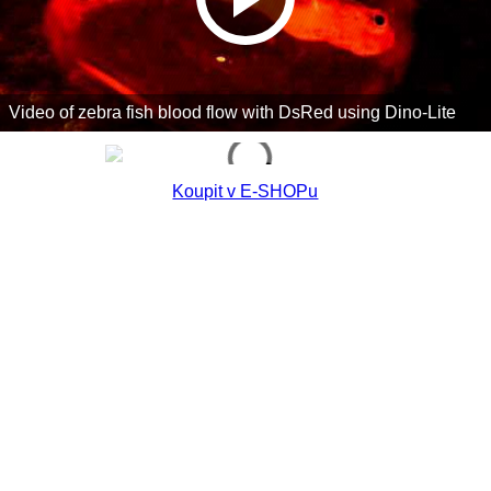
Video of zebra fish blood flow with DsRed using Dino-Lite
Koupit v E-SHOPu