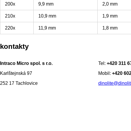
200x
9,9 mm
2,0 mm
210x
10,9 mm
1,9 mm
220x
11,9 mm
1,8 mm
kontakty
Intraco Micro spol. s r.o.
Tel:
+420 311 6
Karlštejnská 97
Mobil:
+420 602
252 17 Tachlovice
dinolite@dinolit