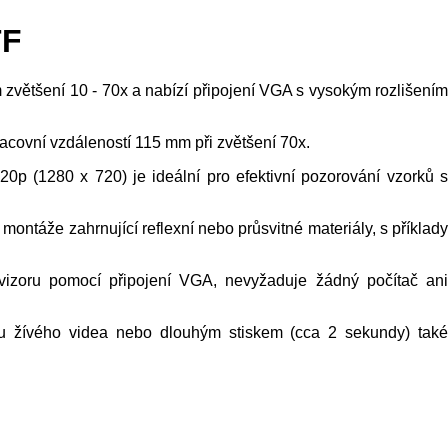
TF
většení 10 - 70x a nabízí připojení VGA s vysokým rozlišením
acovní vzdáleností 115 mm při zvětšení 70x.
20p (1280 x 720) je ideální pro efektivní pozorování vzorků s
montáže zahrnující reflexní nebo průsvitné materiály, s příklady
evizoru pomocí připojení VGA, nevyžaduje žádný počítač ani
zu žívého videa nebo dlouhým stiskem (cca 2 sekundy) také