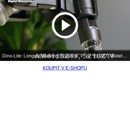
Dino-Lite: Longest Working Distance "F" or "ELWD" Models - AM4115TF / ZTF
-
KOUPIT V E-SHOPU