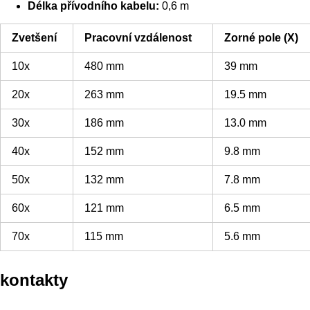
Délka přívodního kabelu:
0,6 m
Zvetšení
Pracovní vzdálenost
Zorné pole (X)
10x
480 mm
39 mm
20x
263 mm
19.5 mm
30x
186 mm
13.0 mm
40x
152 mm
9.8 mm
50x
132 mm
7.8 mm
60x
121 mm
6.5 mm
70x
115 mm
5.6 mm
kontakty