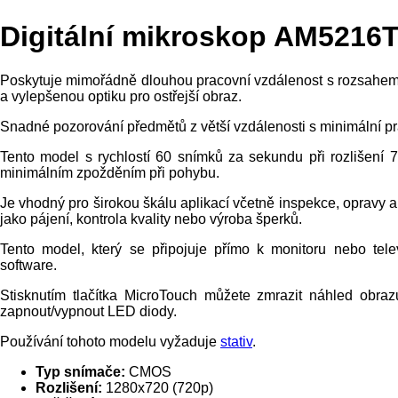
Digitální mikroskop AM5216
Poskytuje mimořádně dlouhou pracovní vzdálenost s rozsahem z
a vylepšenou optiku pro ostřejší obraz.
Snadné pozorování předmětů z větší vzdálenosti s minimální pr
Tento model s rychlostí 60 snímků za sekundu při rozlišení 7
minimálním zpožděním při pohybu.
Je vhodný pro širokou škálu aplikací včetně inspekce, opravy a 
jako pájení, kontrola kvality nebo výroba šperků.
Tento model, který se připojuje přímo k monitoru nebo tel
software.
Stisknutím tlačítka MicroTouch můžete zmrazit náhled obra
zapnout/vypnout LED diody.
Používání tohoto modelu vyžaduje
stativ
.
Typ snímače:
CMOS
Rozlišení:
1280x720 (720p)