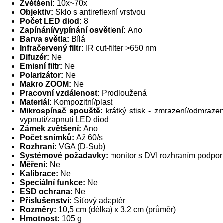
Zvětšení:
10x~70x
Objektiv:
Sklo s antireflexní vrstvou
Počet LED diod:
8
Zapínání/vypínání osvětlení:
Ano
Barva světla:
Bílá
Infračervený filtr:
IR cut-filter >650 nm
Difuzér:
Ne
Emisní filtr:
Ne
Polarizátor:
Ne
Makro ZOOM:
Ne
Pracovní vzdálenost:
Prodloužená
Materiál:
Kompozitní/plast
Mikrospínač spouště:
krátký stisk - zmrazení/odmrazen
vypnutí/zapnutí LED diod
Zámek zvětšení:
Ano
Počet snímků:
Až 60/s
Rozhraní:
VGA (D-Sub)
Systémové požadavky:
monitor s DVI rozhraním podporu
Měření:
Ne
Kalibrace:
Ne
Speciální funkce:
Ne
ESD ochrana:
Ne
Příslušenství:
Síťový adaptér
Rozměry:
10,5 cm (délka) x 3,2 cm (průměr)
Hmotnost:
105 g