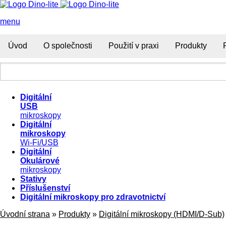
menu
Úvod
O společnosti
Použití v praxi
Produkty
Digitální
USB
mikroskopy
Digitální
mikroskopy
Wi-Fi/USB
Digitální
Okulárové
mikroskopy
Stativy
Příslušenství
Digitální mikroskopy pro zdravotnictví
Úvodní strana
»
Produkty
»
Digitální mikroskopy (HDMI/D-Sub)